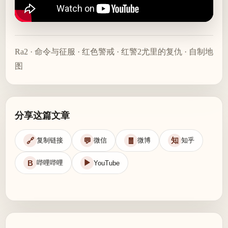
Ra2
·
命令与征服
·
红色警戒
·
红警2尤里的复仇
·
自制地
图
分享这篇文章
知
🔗
💬
🧧
复制链接
微信
微博
知乎
▶
B
哔哩哔哩
YouTube