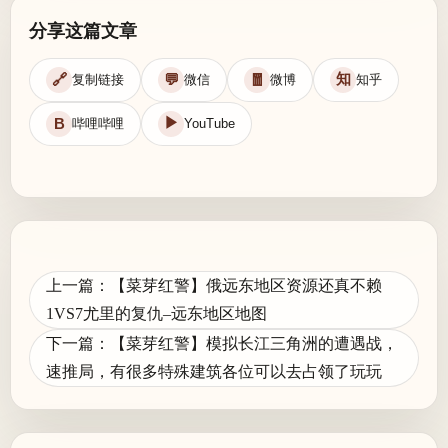
分享这篇文章
知
🔗
💬
🧧
复制链接
微信
微博
知乎
▶
B
哔哩哔哩
YouTube
上一篇：【菜芽红警】俄远东地区资源还真不赖
文
1VS7尤里的复仇–远东地区地图
章
下一篇：【菜芽红警】模拟长江三角洲的遭遇战，
导
速推局，有很多特殊建筑各位可以去占领了玩玩
航