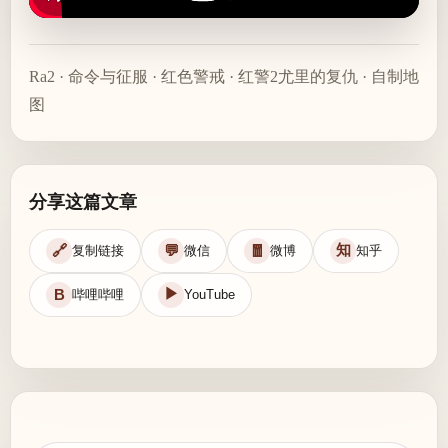
Ra2
·
命令与征服
·
红色警戒
·
红警2尤里的复仇
·
自制地
图
分享这篇文章
知
🔗
💬
🧧
复制链接
微信
微博
知乎
▶
B
哔哩哔哩
YouTube