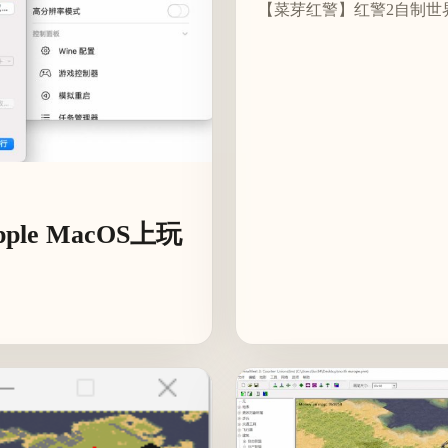
【菜芽红警】红警2自制世
e MacOS上玩